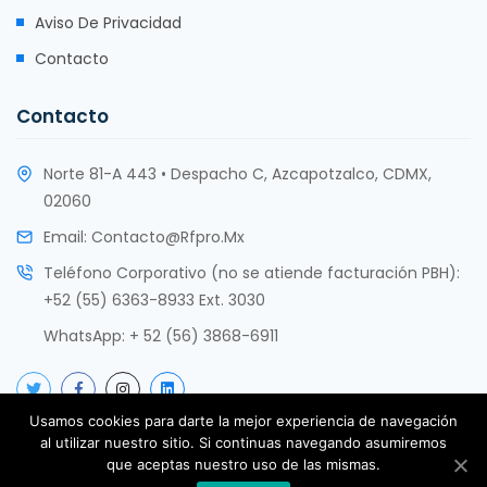
Aviso De Privacidad
Contacto
Contacto
Norte 81-A 443 • Despacho C, Azcapotzalco, CDMX,
02060
Email:
Contacto@rfpro.mx
Teléfono Corporativo (no se atiende facturación PBH):
+52 (55) 6363-8933 Ext. 3030
WhatsApp:
+ 52 (56) 3868-6911
Usamos cookies para darte la mejor experiencia de navegación
al utilizar nuestro sitio. Si continuas navegando asumiremos
que aceptas nuestro uso de las mismas.
Copyright @ rfPro Innovación Tecnológica SAS de CV 2017 -