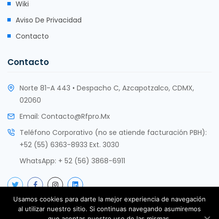
Wiki
Aviso De Privacidad
Contacto
Contacto
Norte 81-A 443 • Despacho C, Azcapotzalco, CDMX,
02060
Email:
Contacto@rfpro.mx
Teléfono Corporativo (no se atiende facturación PBH):
+52 (55) 6363-8933 Ext. 3030
WhatsApp:
+ 52 (56) 3868-6911
Usamos cookies para darte la mejor experiencia de navegación
al utilizar nuestro sitio. Si continuas navegando asumiremos
que aceptas nuestro uso de las mismas.