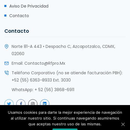
Aviso De Privacidad
Contacto
Contacto
Norte 81-A 443 • Despacho C, Azcapotzalco, CDMX,
02060
Email:
Contacto@rfpro.mx
Teléfono Corporativo (no se atiende facturación PBH):
+52 (55) 6363-8933 Ext. 3030
WhatsApp:
+ 52 (56) 3868-6911
Usamos cookies para darte la mejor experiencia de navegación
al utilizar nuestro sitio. Si continuas navegando asumiremos
que aceptas nuestro uso de las mismas.
Copyright @ rfPro Innovación Tecnológica SAS de CV 2017 -