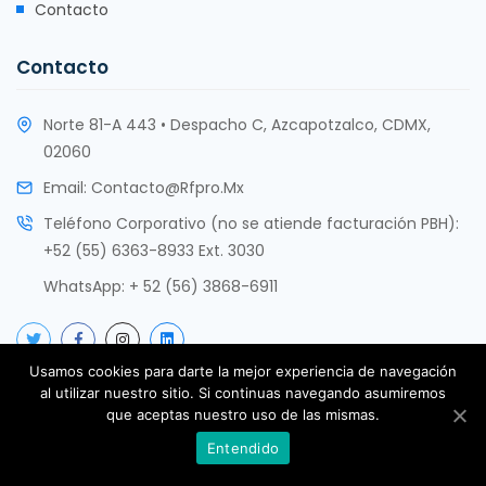
Contacto
Contacto
Norte 81-A 443 • Despacho C, Azcapotzalco, CDMX,
02060
Email:
Contacto@rfpro.mx
Teléfono Corporativo (no se atiende facturación PBH):
+52 (55) 6363-8933 Ext. 3030
WhatsApp:
+ 52 (56) 3868-6911
Usamos cookies para darte la mejor experiencia de navegación
al utilizar nuestro sitio. Si continuas navegando asumiremos
que aceptas nuestro uso de las mismas.
Copyright @ rfPro Innovación Tecnológica SAS de CV 2017 -
Entendido
2025. Todos los derechos reservados.